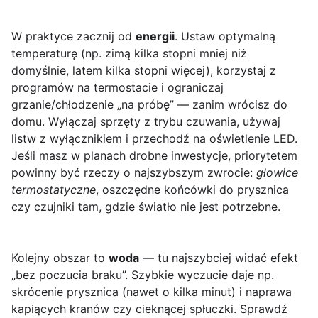
W praktyce zacznij od
energii
. Ustaw optymalną
temperaturę (np. zimą kilka stopni mniej niż
domyślnie, latem kilka stopni więcej), korzystaj z
programów na termostacie i ograniczaj
grzanie/chłodzenie „na próbę” — zanim wrócisz do
domu. Wyłączaj sprzęty z trybu czuwania, używaj
listw z wyłącznikiem i przechodź na oświetlenie LED.
Jeśli masz w planach drobne inwestycje, priorytetem
powinny być rzeczy o najszybszym zwrocie:
głowice
termostatyczne
, oszczędne końcówki do prysznica
czy czujniki tam, gdzie światło nie jest potrzebne.
Kolejny obszar to
woda
— tu najszybciej widać efekt
„bez poczucia braku”. Szybkie wyczucie daje np.
skrócenie prysznica (nawet o kilka minut) i naprawa
kapiących kranów czy cieknącej spłuczki. Sprawdź