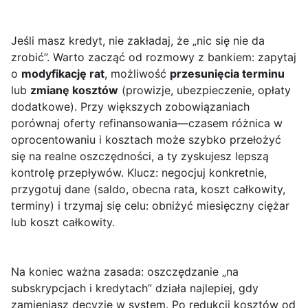
Jeśli masz kredyt, nie zakładaj, że „nic się nie da
zrobić”. Warto zacząć od rozmowy z bankiem: zapytaj
o
modyfikację rat
, możliwość
przesunięcia terminu
lub
zmianę kosztów
(prowizje, ubezpieczenie, opłaty
dodatkowe). Przy większych zobowiązaniach
porównaj oferty refinansowania—czasem różnica w
oprocentowaniu i kosztach może szybko przełożyć
się na realne oszczędności, a ty zyskujesz lepszą
kontrolę przepływów. Klucz: negocjuj konkretnie,
przygotuj dane (saldo, obecna rata, koszt całkowity,
terminy) i trzymaj się celu: obniżyć miesięczny ciężar
lub koszt całkowity.
Na koniec ważna zasada: oszczędzanie „na
subskrypcjach i kredytach” działa najlepiej, gdy
zamieniasz decyzje w system. Po redukcji kosztów od