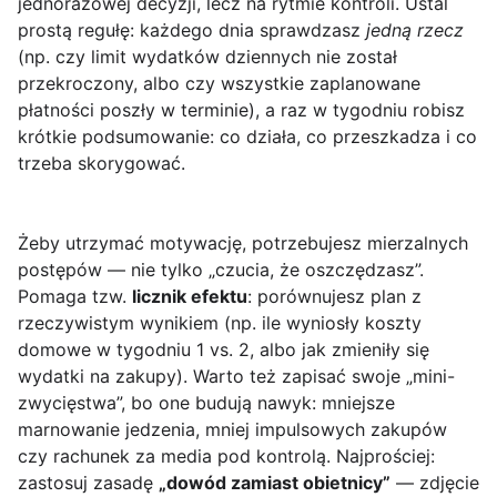
jednorazowej decyzji, lecz na rytmie kontroli. Ustal
prostą regułę: każdego dnia sprawdzasz
jedną rzecz
(np. czy limit wydatków dziennych nie został
przekroczony, albo czy wszystkie zaplanowane
płatności poszły w terminie), a raz w tygodniu robisz
krótkie podsumowanie: co działa, co przeszkadza i co
trzeba skorygować.
Żeby utrzymać motywację, potrzebujesz mierzalnych
postępów — nie tylko „czucia, że oszczędzasz”.
Pomaga tzw.
licznik efektu
: porównujesz plan z
rzeczywistym wynikiem (np. ile wyniosły koszty
domowe w tygodniu 1 vs. 2, albo jak zmieniły się
wydatki na zakupy). Warto też zapisać swoje „mini-
zwycięstwa”, bo one budują nawyk: mniejsze
marnowanie jedzenia, mniej impulsowych zakupów
czy rachunek za media pod kontrolą. Najprościej:
zastosuj zasadę
„dowód zamiast obietnicy”
— zdjęcie