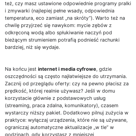
też, czy masz ustawione odpowiednie programy pralki
i zmywarki (najlepiej pełne wsady, odpowiednia
temperatura, eco zamiast „na skróty”). Warto też na
chwilę przyjrzeć się nawykom: mycie zębów z
odkręconą wodą albo spłukiwanie naczyń pod
bieżącym strumieniem potrafią podnieść rachunki
bardziej, niż się wydaje.
Na końcu jest
internet i media cyfrowe
, gdzie
oszczędności są często najłatwiejsze do utrzymania.
Zacznij od przeglądu oferty: czy na pewno płacisz za
prędkość, której realnie używasz? Jeśli w domu
korzystacie głównie z podstawowych usług
(streaming, praca zdalna, komunikatory), czasem
wystarczy niższy pakiet. Dodatkowo pilnuj zużycia w
praktyce: wyłączaj urządzenia, które nie są używane,
ograniczaj automatyczne aktualizacje „w tle” w
godzinach, gdy korzystasz z mniejszej