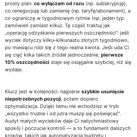
prosty plan:
co wyłączam od razu
(np. subskrypcję),
co renegocjuję lub zamienię (np. taryfę/abonament), a
co ograniczę w tygodniowym rytmie (np. jeden typ
zamówień zamiast kilku). Tę część traktuj jak
„operację odzyskania pierwszych oszczędności”: jeśli
wyciek dotyczy kilku–kilkunastu złotych tygodniowo,
po miesiącu robi się z tego realna kwota. Jeśli uda Ci
się ciąć kilka takich źródeł jednocześnie,
pierwsze
10% oszczędności
staje się osiągalne szybciej, niż się
wydaje.
Klucz jest w kolejności: najpierw
szybkie usunięcie
niepotrzebnych pozycji
, potem dopiero
optymalizacja. Dzięki temu nie wchodzisz w tryb
„wszystko trudne i od jutra muszę się poświęcać”.
Audyt małych wycieków daje Ci natychmiastowy
spokój i poczucie kontroli — a to fundament dalszych
kroków, takich jak automatyzacja budżetu i