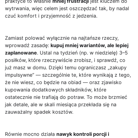
praktyce to właśnie
mniej frustracji
jest kluczem do
wytrwania, więc celem jest oszczędzać tak, by nadal
czuć komfort i przyjemność z jedzenia.
Zamiast polować wyłącznie na najtańsze rzeczy,
wprowadź zasadę:
kupuj mniej wariantów, ale lepiej
zaplanowane
. Ustal na tydzień (np. w niedzielę) 3–5
posiłków, które rzeczywiście zrobisz, i sprawdź, co
już masz w domu. Dzięki temu ograniczasz „zakupy
impulsywne” — szczególnie te, które wynikają z tego,
że nie wiesz, co będzie na obiad — oraz zjawisko
kupowania dodatkowych składników, które
ostatecznie nie trafiają do potraw. To może brzmieć
jak detale, ale w skali miesiąca przekłada się na
zauważalny spadek kosztów.
Równie mocno działa
nawyk kontroli porcji i