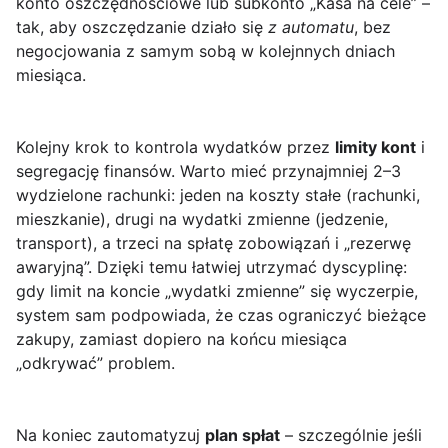
konto oszczędnościowe lub subkonto „Kasa na cele” –
tak, aby oszczędzanie działo się
z automatu
, bez
negocjowania z samym sobą w kolejnnych dniach
miesiąca.
Kolejny krok to kontrola wydatków przez
limity kont
i
segregację finansów. Warto mieć przynajmniej 2–3
wydzielone rachunki: jeden na koszty stałe (rachunki,
mieszkanie), drugi na wydatki zmienne (jedzenie,
transport), a trzeci na spłatę zobowiązań i „rezerwę
awaryjną”. Dzięki temu łatwiej utrzymać dyscyplinę:
gdy limit na koncie „wydatki zmienne” się wyczerpie,
system sam podpowiada, że czas ograniczyć bieżące
zakupy, zamiast dopiero na końcu miesiąca
„odkrywać” problem.
Na koniec zautomatyzuj
plan spłat
– szczególnie jeśli