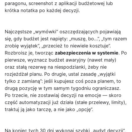
paragonu, screenshot z aplikacji budżetowej lub
krótka notatka po każdej decyzji.
Najczęstsze „wymówki” oszczędzających pojawiają
się, gdy budżet jest napięty: „muszę, bo…”, „tym razem
zrobię wyjątek”, „przecież to niewiele kosztuje”.
Rozbroisz je, tworząc
zabezpieczenia w systemie
. Po
pierwsze, wyznacz budżet awaryjny (nawet mały)
oraz stałą rezerwę na niespodzianki, żeby nie
rozjeżdżał planu. Po drugie, ustal zasadę „wyjątki
tylko z zamianą”: jeśli kupujesz coś poza planem, to
drugą pozycję w tym samym tygodniu ograniczasz.
Po trzecie, nie zostawiaj decyzji na emocje — skoro
część automatyzacji już działa (stałe przelewy, limity),
traktuj ją jako tarczę, a nie jako „opcję”.
Na koniec tych 30 dni wykonaj szybki „audyt decyzji”,