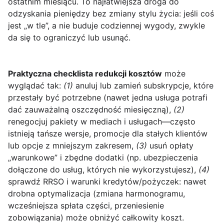
ostatnim miesiącu. To najłatwiejsza droga do
odzyskania pieniędzy bez zmiany stylu życia: jeśli coś
jest „w tle”, a nie buduje codziennej wygody, zwykle
da się to ograniczyć lub usunąć.
Praktyczna checklista redukcji kosztów
może
wyglądać tak:
(1)
anuluj lub zamień subskrypcje, które
przestały być potrzebne (nawet jedna usługa potrafi
dać zauważalną oszczędność miesięczną),
(2)
renegocjuj pakiety w mediach i usługach—często
istnieją tańsze wersje, promocje dla stałych klientów
lub opcje z mniejszym zakresem,
(3)
usuń opłaty
„warunkowe” i zbędne dodatki (np. ubezpieczenia
dołączone do usług, których nie wykorzystujesz),
(4)
sprawdź RRSO i warunki kredytów/pożyczek: nawet
drobna optymalizacja (zmiana harmonogramu,
wcześniejsza spłata części, przeniesienie
zobowiązania) może obniżyć całkowity koszt.