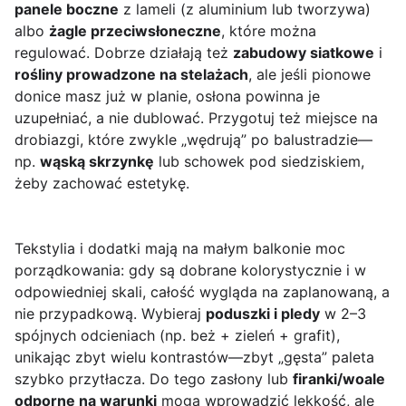
panele boczne
z lameli (z aluminium lub tworzywa)
albo
żagle przeciwsłoneczne
, które można
regulować. Dobrze działają też
zabudowy siatkowe
i
rośliny prowadzone na stelażach
, ale jeśli pionowe
donice masz już w planie, osłona powinna je
uzupełniać, a nie dublować. Przygotuj też miejsce na
drobiazgi, które zwykle „wędrują” po balustradzie—
np.
wąską skrzynkę
lub schowek pod siedziskiem,
żeby zachować estetykę.
Tekstylia i dodatki mają na małym balkonie moc
porządkowania: gdy są dobrane kolorystycznie i w
odpowiedniej skali, całość wygląda na zaplanowaną, a
nie przypadkową. Wybieraj
poduszki i pledy
w 2–3
spójnych odcieniach (np. beż + zieleń + grafit),
unikając zbyt wielu kontrastów—zbyt „gęsta” paleta
szybko przytłacza. Do tego zasłony lub
firanki/woale
odporne na warunki
mogą wprowadzić lekkość, ale