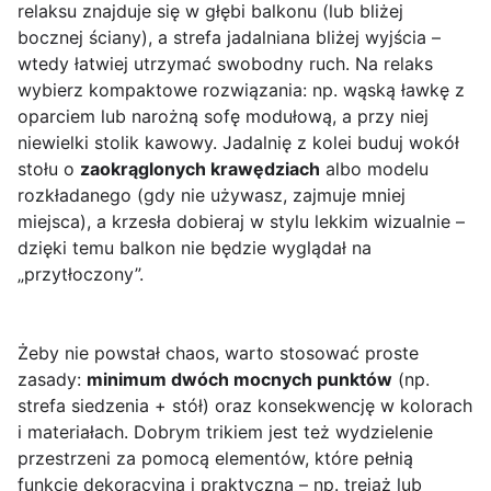
relaksu znajduje się w głębi balkonu (lub bliżej
bocznej ściany), a strefa jadalniana bliżej wyjścia –
wtedy łatwiej utrzymać swobodny ruch. Na relaks
wybierz kompaktowe rozwiązania: np. wąską ławkę z
oparciem lub narożną sofę modułową, a przy niej
niewielki stolik kawowy. Jadalnię z kolei buduj wokół
stołu o
zaokrąglonych krawędziach
albo modelu
rozkładanego (gdy nie używasz, zajmuje mniej
miejsca), a krzesła dobieraj w stylu lekkim wizualnie –
dzięki temu balkon nie będzie wyglądał na
„przytłoczony”.
Żeby nie powstał chaos, warto stosować proste
zasady:
minimum dwóch mocnych punktów
(np.
strefa siedzenia + stół) oraz konsekwencję w kolorach
i materiałach. Dobrym trikiem jest też wydzielenie
przestrzeni za pomocą elementów, które pełnią
funkcję dekoracyjną i praktyczną – np. trejaż lub