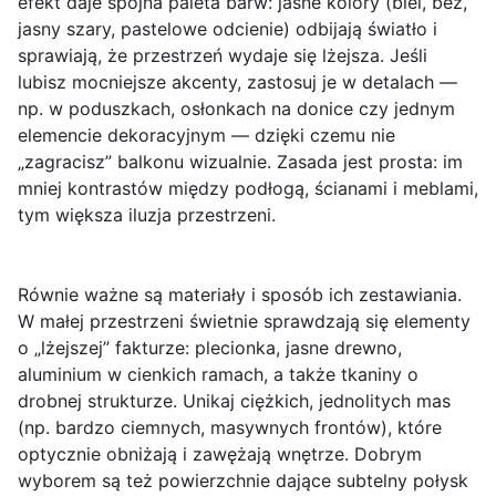
efekt daje
spójna paleta barw
: jasne kolory (biel, beż,
jasny szary, pastelowe odcienie) odbijają światło i
sprawiają, że przestrzeń wydaje się lżejsza. Jeśli
lubisz mocniejsze akcenty, zastosuj je w detalach —
np. w poduszkach, osłonkach na donice czy jednym
elemencie dekoracyjnym — dzięki czemu nie
„zagracisz” balkonu wizualnie. Zasada jest prosta: im
mniej kontrastów między podłogą, ścianami i meblami,
tym większa iluzja przestrzeni.
Równie ważne są
materiały
i sposób ich zestawiania.
W małej przestrzeni świetnie sprawdzają się elementy
o „lżejszej” fakturze:
plecionka
, jasne drewno,
aluminium w cienkich ramach, a także tkaniny o
drobnej strukturze. Unikaj ciężkich, jednolitych mas
(np. bardzo ciemnych, masywnych frontów), które
optycznie obniżają i zawężają wnętrze. Dobrym
wyborem są też powierzchnie dające subtelny połysk