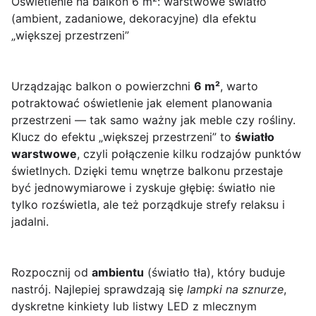
Oświetlenie na balkon 6 m²: warstwowe światło
(ambient, zadaniowe, dekoracyjne) dla efektu
„większej przestrzeni”
Urządzając balkon o powierzchni
6 m²
, warto
potraktować oświetlenie jak element planowania
przestrzeni — tak samo ważny jak meble czy rośliny.
Klucz do efektu „większej przestrzeni” to
światło
warstwowe
, czyli połączenie kilku rodzajów punktów
świetlnych. Dzięki temu wnętrze balkonu przestaje
być jednowymiarowe i zyskuje głębię: światło nie
tylko rozświetla, ale też porządkuje strefy relaksu i
jadalni.
Rozpocznij od
ambientu
(światło tła), który buduje
nastrój. Najlepiej sprawdzają się
lampki na sznurze
,
dyskretne kinkiety lub listwy LED z mlecznym