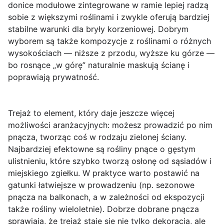
donice modułowe zintegrowane w ramie lepiej radzą
sobie z większymi roślinami i zwykle oferują bardziej
stabilne warunki dla bryły korzeniowej. Dobrym
wyborem są także kompozycje z roślinami o różnych
wysokościach — niższe z przodu, wyższe ku górze —
bo rosnące „w górę” naturalnie maskują ścianę i
poprawiają prywatność.
Trejaż to element, który daje jeszcze więcej
możliwości aranżacyjnych: możesz prowadzić po nim
pnącza, tworząc coś w rodzaju
zielonej ściany
.
Najbardziej efektowne są rośliny pnące o gęstym
ulistnieniu, które szybko tworzą osłonę od sąsiadów i
miejskiego zgiełku. W praktyce warto postawić na
gatunki łatwiejsze w prowadzeniu (np. sezonowe
pnącza na balkonach, a w zależności od ekspozycji
także rośliny wieloletnie). Dobrze dobrane pnącza
sprawiają, że trejaż staje się nie tylko dekoracją, ale