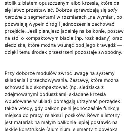
stolik z blatem opuszczanym albo krzesła, które da
się łatwo przestawiać. Dobrze sprawdzają się
sofy
narożne
z segmentami w rozmiarach „na wymiar”, bo
pozwalają wypełnić róg i jednocześnie zachować
przejście. Jeśli planujesz jadalnię na balkonie, postaw
na
stół o kompaktowym blacie
(np. rozkładany) oraz
siedziska, które można wsunąć pod jego krawędź —
dzięki temu środek przestrzeni pozostaje swobodny.
Przy doborze modułów zwróć uwagę na
systemy
składania i przechowywania
. Zestawy, które można
schować lub skompaktować (np. siedziska z
zdejmowanymi poduszkami, składane krzesła
wbudowane w układ) pomagają utrzymać porządek
także wtedy, gdy balkon pełni jednocześnie funkcję
miejsca do pracy, relaksu i posiłków. Równie istotny
jest materiał: na małym balkonie lepiej postawić na
lekkie konstrukcje
(aluminium, elementy z powłoką