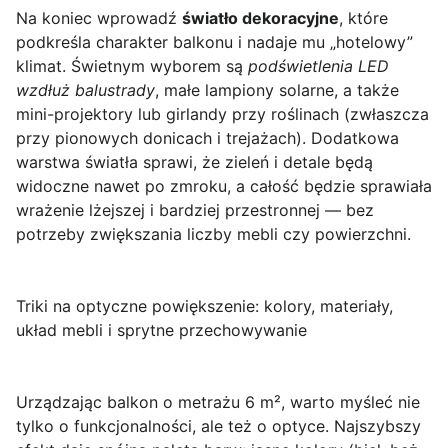
Na koniec wprowadź
światło dekoracyjne
, które
podkreśla charakter balkonu i nadaje mu „hotelowy”
klimat. Świetnym wyborem są
podświetlenia LED
wzdłuż balustrady
, małe lampiony solarne, a także
mini-projektory lub girlandy przy roślinach (zwłaszcza
przy pionowych donicach i trejażach). Dodatkowa
warstwa światła sprawi, że zieleń i detale będą
widoczne nawet po zmroku, a całość będzie sprawiała
wrażenie lżejszej i bardziej przestronnej — bez
potrzeby zwiększania liczby mebli czy powierzchni.
Triki na optyczne powiększenie: kolory, materiały,
układ mebli i sprytne przechowywanie
Urządzając balkon o metrażu
6 m²
, warto myśleć nie
tylko o funkcjonalności, ale też o optyce. Najszybszy