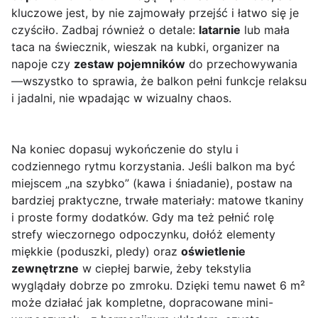
kluczowe jest, by nie zajmowały przejść i łatwo się je
czyściło. Zadbaj również o detale:
latarnie
lub mała
taca na świecznik, wieszak na kubki, organizer na
napoje czy
zestaw pojemników
do przechowywania
—wszystko to sprawia, że balkon pełni funkcje relaksu
i jadalni, nie wpadając w wizualny chaos.
Na koniec dopasuj wykończenie do stylu i
codziennego rytmu korzystania. Jeśli balkon ma być
miejscem „na szybko” (kawa i śniadanie), postaw na
bardziej praktyczne, trwałe materiały: matowe tkaniny
i proste formy dodatków. Gdy ma też pełnić rolę
strefy wieczornego odpoczynku, dołóż elementy
miękkie (poduszki, pledy) oraz
oświetlenie
zewnętrzne
w ciepłej barwie, żeby tekstylia
wyglądały dobrze po zmroku. Dzięki temu nawet 6 m²
może działać jak kompletne, dopracowane mini-