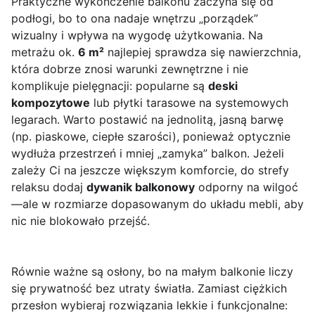
Praktyczne wykończenie balkonu zaczyna się od
podłogi, bo to ona nadaje wnętrzu „porządek”
wizualny i wpływa na wygodę użytkowania. Na
metrażu ok.
6 m²
najlepiej sprawdza się nawierzchnia,
która dobrze znosi warunki zewnętrzne i nie
komplikuje pielęgnacji: popularne są
deski
kompozytowe
lub płytki tarasowe na systemowych
legarach. Warto postawić na jednolitą, jasną barwę
(np. piaskowe, ciepłe szarości), ponieważ optycznie
wydłuża przestrzeń i mniej „zamyka” balkon. Jeżeli
zależy Ci na jeszcze większym komforcie, do strefy
relaksu dodaj
dywanik balkonowy
odporny na wilgoć
—ale w rozmiarze dopasowanym do układu mebli, aby
nic nie blokowało przejść.
Równie ważne są osłony, bo na małym balkonie liczy
się prywatność bez utraty światła. Zamiast ciężkich
przesłon wybieraj rozwiązania lekkie i funkcjonalne: