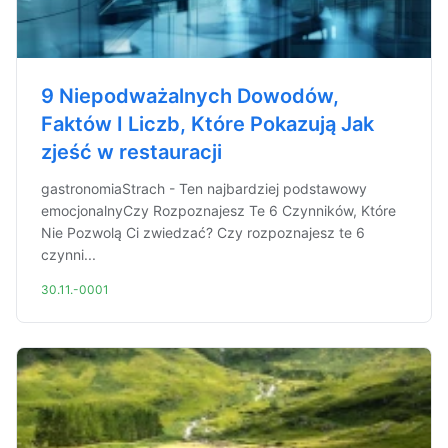
9 Niepodważalnych Dowodów,
Faktów I Liczb, Które Pokazują Jak
zjeść w restauracji
gastronomiaStrach - Ten najbardziej podstawowy
emocjonalnyCzy Rozpoznajesz Te 6 Czynników, Które
Nie Pozwolą Ci zwiedzać? Czy rozpoznajesz te 6
czynni...
30.11.-0001