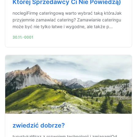
Której Sprzedawcy Ci Nie Powiedzą)
noclegiFirmę cateringową warto wybrać taką któraJak
przyjemnie zamawiać catering? Zamawianie cateringu
może być nie tylko łatwe i wygodne, ale także p...
30.11.-0001
zwiedzić dobrze?
turystykaWraz z rozwojem technologii i zmianamiOd