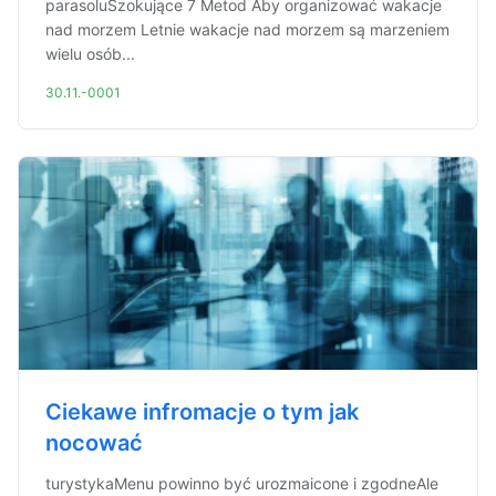
parasoluSzokujące 7 Metod Aby organizować wakacje
nad morzem Letnie wakacje nad morzem są marzeniem
wielu osób...
30.11.-0001
Ciekawe infromacje o tym jak
nocować
turystykaMenu powinno być urozmaicone i zgodneAle