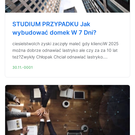
STUDIUM PRZYPADKU Jak
wybudować domek W 7 Dni?
ciesielstwoIch zyski zaczęły maleć gdy klienciW 2025
można dobrze odnawiać lastryko ale czy za za 10 lat
też?Zwykły Chłopak Chciał odnawiać lastryko....
30.11.-0001