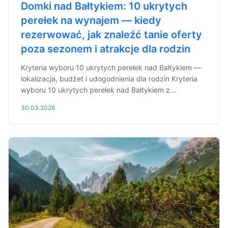
Domki nad Bałtykiem: 10 ukrytych
perełek na wynajem — kiedy
rezerwować, jak znaleźć tanie oferty
poza sezonem i atrakcje dla rodzin
Kryteria wyboru 10 ukrytych perełek nad Bałtykiem —
lokalizacja, budżet i udogodnienia dla rodzin Kryteria
wyboru 10 ukrytych perełek nad Bałtykiem z...
30.03.2026